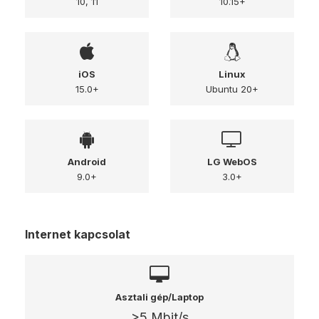
10, 11
10.15+
iOS
Linux
15.0+
Ubuntu 20+
Android
LG WebOS
9.0+
3.0+
Internet kapcsolat
Asztali gép/Laptop
>5 Mbit/s