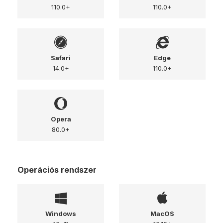
110.0+
110.0+
Safari
Edge
14.0+
110.0+
Opera
80.0+
Operációs rendszer
Windows
MacOS