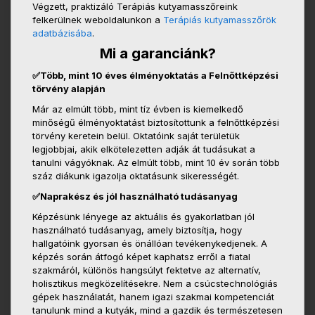
Végzett, praktizáló Terápiás kutyamasszőreink
felkerülnek weboldalunkon a
Terápiás kutyamasszőrök
adatbázisába
.
Mi a garanciánk?
✅Több, mint 10 éves élményoktatás a Felnőttképzési
törvény alapján
Már az elmúlt több, mint tíz évben is kiemelkedő
minőségű élményoktatást biztosítottunk a felnőttképzési
törvény keretein belül. Oktatóink saját területük
legjobbjai, akik elkötelezetten adják át tudásukat a
tanulni vágyóknak. Az elmúlt több, mint 10 év során több
száz diákunk igazolja oktatásunk sikerességét.
✅Naprakész és jól használható tudásanyag
Képzésünk lényege az aktuális és gyakorlatban jól
használható tudásanyag, amely biztosítja, hogy
hallgatóink gyorsan és önállóan tevékenykedjenek. A
képzés során átfogó képet kaphatsz erről a fiatal
szakmáról, különös hangsúlyt fektetve az alternatív,
holisztikus megközelítésekre. Nem a csúcstechnológiás
gépek használatát, hanem igazi szakmai kompetenciát
tanulunk mind a kutyák, mind a gazdik és természetesen