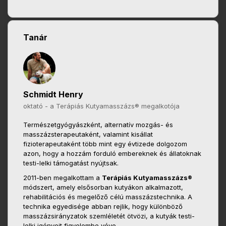
Tanár
Schmidt Henry
oktató - a Terápiás Kutyamasszázs® megalkotója
Természetgyógyászként, alternatív mozgás- és
masszázsterapeutaként, valamint kisállat
fizioterapeutaként több mint egy évtizede dolgozom
azon, hogy a hozzám forduló embereknek és állatoknak
testi-lelki támogatást nyújtsak.
2011-ben megalkottam a
Terápiás Kutyamasszázs®
módszert, amely elsősorban kutyákon alkalmazott,
rehabilitációs és megelőző célú masszázstechnika. A
technika egyedisége abban rejlik, hogy különböző
masszázsirányzatok szemléletét ötvözi, a kutyák testi-
lelki igényeit figyelembe véve.