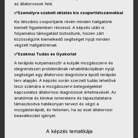
az állatorvosok felé.
✅Személyre szabott oktatás kis csoportlétszámokkal
Kis létszámú csoportjaink révén minden hallgatónk
kiemelt figyelemben részesül. A képzés után is
folyamatos támogatást biztosítunk, hiszen zárt
közösségünk kiemelkedő segítséget nyújt minden
végzett hallgatónknak.
✅Szakmai Tudás és Gyakorlat
A terápiás kutyamasszőr a kutyák mozgásszervi és
idegrendszeri problémáinak rehabilitációjában nyújt
segítséget egy állatorvosi diagnózisra épülő terápiás
terv alapján. A képzés során szerzett tudás lehetővé
teszi számára a mozgásszervi betegségekkel
kapcsolatos állatorvosi diagnózisok értelmezését. Az
anatómiai és klinikai ismereteire és tapasztalataira
támaszkodva hatékonyan tervezi és végzi a
mozgásterápiát, és felismeri, ha az eset állatorvosi
beavatkozást igényel.
A képzés tematikája