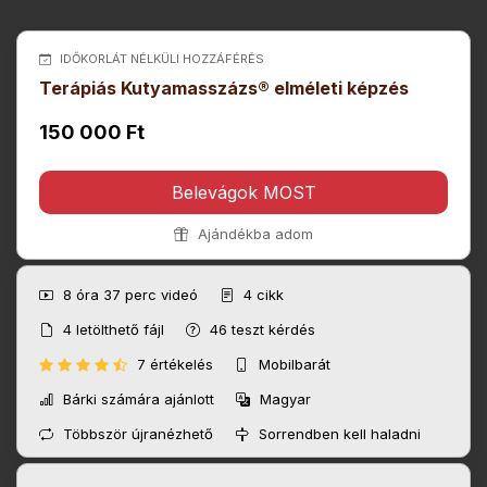
IDŐKORLÁT NÉLKÜLI HOZZÁFÉRÉS
Terápiás Kutyamasszázs® elméleti képzés
150 000 Ft
Belevágok MOST
Ajándékba adom
8 óra 37 perc
videó
4
cikk
4
letölthető fájl
46
teszt kérdés
7 értékelés
Mobilbarát
Bárki számára ajánlott
Magyar
Többször újranézhető
Sorrendben kell haladni