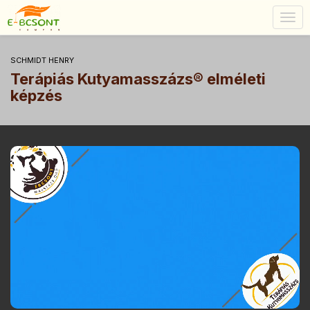
Togg
navig
SCHMIDT HENRY
Terápiás Kutyamasszázs® elméleti
képzés