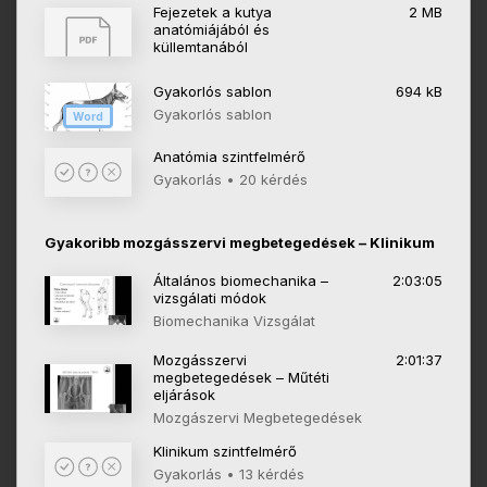
Fejezetek a kutya
2 MB
anatómiájából és
küllemtanából
Gyakorlós sablon
694 kB
Gyakorlós sablon
Word
Anatómia szintfelmérő
Gyakorlás • 20 kérdés
Gyakoribb mozgásszervi megbetegedések – Klinikum
Általános biomechanika –
2:03:05
vizsgálati módok
Biomechanika Vizsgálat
Mozgásszervi
2:01:37
megbetegedések – Műtéti
eljárások
Mozgászervi Megbetegedések
Klinikum szintfelmérő
Gyakorlás • 13 kérdés