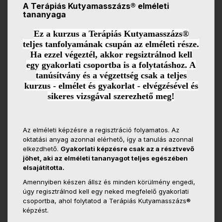
A Terápiás Kutyamasszázs® elméleti
tananyaga
Ez a kurzus a Terápiás Kutyamasszázs®
teljes tanfolyamának csupán az elméleti része.
Ha ezzel végeztél, akkor regsiztrálnod kell
egy gyakorlati csoportba is a folytatáshoz. A
tanúsítvány és a végzettség csak a teljes
kurzus - elmélet és gyakorlat - elvégzésével és
sikeres vizsgával szerezhető meg!
Az elméleti képzésre a regisztráció folyamatos. Az
oktatási anyag azonnal elérhető, így a tanulás azonnal
elkezdhető.
Gyakorlati képzésre csak az a résztvevő
jöhet, aki az elméleti tananyagot teljes egészében
elsajátította.
Amennyiben készen állsz és minden körülmény engedi,
úgy regisztrálnod kell egy neked megfelelő gyakorlati
csoportba, ahol folytatod a Terápiás Kutyamasszázs®
képzést.