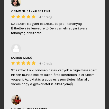
CZIMMER-BÁNYAI BETTINA
4 hónapja
Sziasztok! Nagyon összetett és profi tananyag!
Érthetően és lényegre törően van elmegyarázva a
tananyag élvezhető.
DOMÁN ILDIKÓ
4 hónapja
Sziasztok! Èn különösen hálás vagyok a rugalmasságèrt,
hiszen munka mellett külön órák keretèben is el tudom
vègezni. Az oktatás alapos ès szemlèletes. Már alig
várom hogy a gyakorlatot is elkezdjem🤗
CSOMOR TIMEA CLAUDIA