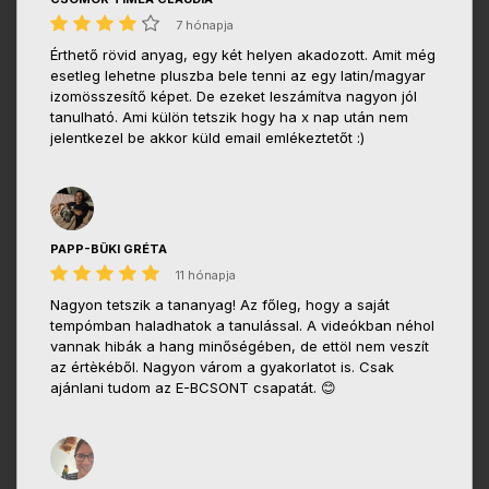
7 hónapja
Érthető rövid anyag, egy két helyen akadozott. Amit még
esetleg lehetne pluszba bele tenni az egy latin/magyar
izomösszesítő képet. De ezeket leszámítva nagyon jól
tanulható. Ami külön tetszik hogy ha x nap után nem
jelentkezel be akkor küld email emlékeztetőt :)
PAPP-BÜKI GRÉTA
11 hónapja
Nagyon tetszik a tananyag! Az főleg, hogy a saját
tempómban haladhatok a tanulással. A videókban néhol
vannak hibák a hang minőségében, de ettöl nem veszít
az értèkéből. Nagyon várom a gyakorlatot is. Csak
ajánlani tudom az E-BCSONT csapatát. 😊