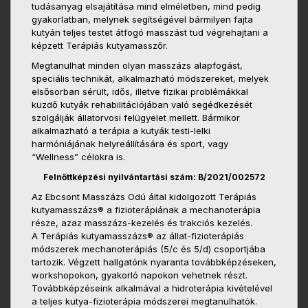
tudásanyag elsajátítása mind elméletben, mind pedig
gyakorlatban, melynek segítségével bármilyen fajta
kutyán teljes testet átfogó masszást tud végrehajtani a
képzett Terápiás kutyamasszőr.
Megtanulhat minden olyan masszázs alapfogást,
speciális technikát, alkalmazható módszereket, melyek
elsősorban sérült, idős, illetve fizikai problémákkal
küzdő kutyák rehabilitációjában való segédkezését
szolgálják állatorvosi felügyelet mellett. Bármikor
alkalmazható a terápia a kutyák testi-lelki
harmóniájának helyreállítására és sport, vagy
“Wellness” célokra is.
Felnőttképzési nyilvántartási szám: B/2021/002572
Az Ebcsont Masszázs Odú által kidolgozott Terápiás
kutyamasszázs® a fizioterápiának a mechanoterápia
része, azaz masszázs-kezelés és trakciós kezelés.
A Terápiás kutyamasszázs® az állat-fizioterápiás
módszerek mechanoterápiás (5/c és 5/d) csoportjába
tartozik. Végzett hallgatónk nyaranta továbbképzéseken,
workshopokon, gyakorló napokon vehetnek részt.
Továbbképzéseink alkalmával a hidroterápia kivételével
a teljes kutya-fizioterápia módszerei megtanulhatók.