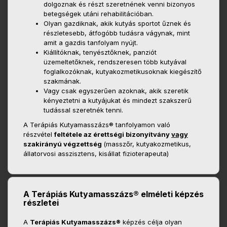
dolgoznak és részt szeretnének venni bizonyos
betegségek utáni rehabilitációban.
Olyan gazdiknak, akik kutyás sportot űznek és
részletesebb, átfogóbb tudásra vágynak, mint
amit a gazdis tanfolyam nyújt.
Kiállítóknak, tenyésztőknek, panziót
üzemeltetőknek, rendszeresen több kutyával
foglalkozóknak, kutyakozmetikusoknak kiegészítő
szakmának.
Vagy csak egyszerűen azoknak, akik szeretik
kényeztetni a kutyájukat és mindezt szakszerű
tudással szeretnék tenni.
A Terápiás Kutyamasszázs® tanfolyamon való
részvétel
feltétele az érettségi bizonyítvány
vagy
szakirányú végzettség
(masszőr, kutyakozmetikus,
állatorvosi asszisztens, kisállat fizioterapeuta)
A Terápiás Kutyamasszázs® elméleti képzés
részletei
A
Terápiás Kutyamasszázs®
képzés célja olyan