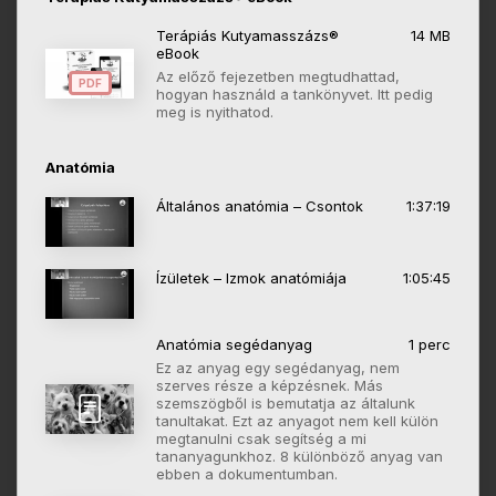
Terápiás Kutyamasszázs®
14 MB
eBook
Az előző fejezetben megtudhattad,
PDF
hogyan használd a tankönyvet. Itt pedig
meg is nyithatod.
Anatómia
Általános anatómia – Csontok
1:37:19
Ízületek – Izmok anatómiája
1:05:45
Anatómia segédanyag
1 perc
Ez az anyag egy segédanyag, nem
szerves része a képzésnek. Más
szemszögből is bemutatja az általunk
tanultakat. Ezt az anyagot nem kell külön
megtanulni csak segítség a mi
tananyagunkhoz. 8 különböző anyag van
ebben a dokumentumban.