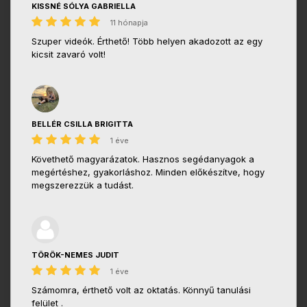
KISSNÉ SÓLYA GABRIELLA
11 hónapja
Szuper videók. Érthető! Több helyen akadozott az egy
kicsit zavaró volt!
BELLÉR CSILLA BRIGITTA
1 éve
Követhető magyarázatok. Hasznos segédanyagok a
megértéshez, gyakorláshoz. Minden előkészítve, hogy
megszerezzük a tudást.
TÖRÖK-NEMES JUDIT
1 éve
Számomra, érthető volt az oktatás. Könnyű tanulási
felület .