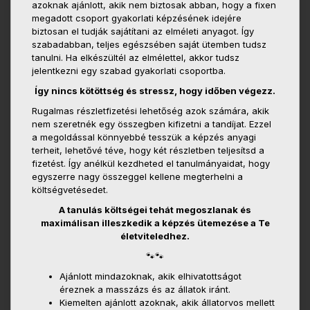
azoknak ajánlott, akik nem biztosak abban, hogy a fixen
megadott csoport gyakorlati képzésének idejére
biztosan el tudják sajátítani az elméleti anyagot. Így
szabadabban, teljes egészsében saját ütemben tudsz
tanulni. Ha elkészültél az elmélettel, akkor tudsz
jelentkezni egy szabad gyakorlati csoportba.
Így nincs kötöttség és stressz, hogy időben végezz.
Rugalmas részletfizetési lehetőség azok számára, akik
nem szeretnék egy összegben kifizetni a tandíjat. Ezzel
a megoldással könnyebbé tesszük a képzés anyagi
terheit, lehetővé téve, hogy két részletben teljesítsd a
fizetést. Így anélkül kezdheted el tanulmányaidat, hogy
egyszerre nagy összeggel kellene megterhelni a
költségvetésedet.
A tanulás költségei tehát megoszlanak és
maximálisan illeszkedik a képzés ütemezése a Te
életviteledhez.
🐾🐾
Ajánlott mindazoknak, akik elhivatottságot
éreznek a masszázs és az állatok iránt.
Kiemelten ajánlott azoknak, akik állatorvos mellett