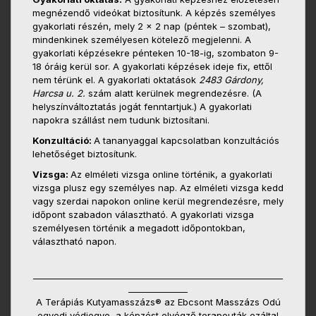
megnézendő videókat biztosítunk. A képzés személyes
gyakorlati részén, mely 2 x 2 nap (péntek – szombat),
mindenkinek személyesen kötelező megjelenni. A
gyakorlati képzésekre pénteken 10-18-ig, szombaton 9-
18 óráig kerül sor. A gyakorlati képzések ideje fix, ettől
nem térünk el. A gyakorlati oktatások
2483 Gárdony,
Harcsa u. 2.
szám alatt kerülnek megrendezésre. (A
helyszínváltoztatás jogát fenntartjuk.) A gyakorlati
napokra szállást nem tudunk biztosítani.
Konzultáció:
A tananyaggal kapcsolatban konzultációs
lehetőséget biztosítunk.
Vizsga:
Az elméleti vizsga online történik, a gyakorlati
vizsga plusz egy személyes nap. Az elméleti vizsga kedd
vagy szerdai napokon online kerül megrendezésre, mely
időpont szabadon választható. A gyakorlati vizsga
személyesen történik a megadott időpontokban,
választható napon.
___________________________________________________________
______________
A Terápiás Kutyamasszázs® az Ebcsont Masszázs Odú
egyedi védjegye, a képzést elvégző terapeuták ezáltal