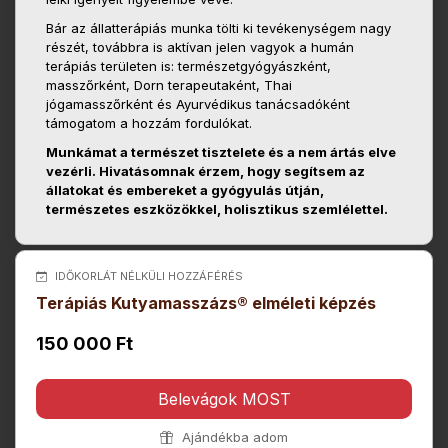
Bár az állatterápiás munka tölti ki tevékenységem nagy
részét, továbbra is aktívan jelen vagyok a humán
terápiás területen is: természetgyógyászként,
masszőrként, Dorn terapeutaként, Thai
jógamasszőrként és Ayurvédikus tanácsadóként
támogatom a hozzám fordulókat.
Munkámat a természet tisztelete és a nem ártás elve
vezérli. Hivatásomnak érzem, hogy segítsem az
állatokat és embereket a gyógyulás útján,
természetes eszközökkel, holisztikus szemlélettel.
IDŐKORLÁT NÉLKÜLI HOZZÁFÉRÉS
Terápiás Kutyamasszázs® elméleti képzés
150 000 Ft
Belevágok MOST
Ajándékba adom