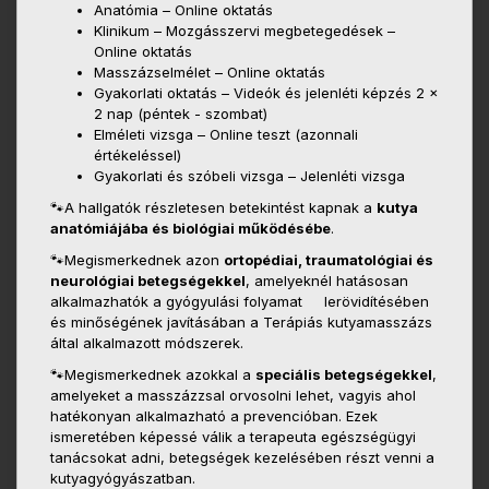
Anatómia – Online oktatás
Klinikum – Mozgásszervi megbetegedések –
Online oktatás
Masszázselmélet – Online oktatás
Gyakorlati oktatás – Videók és jelenléti képzés 2 x
2 nap (péntek - szombat)
Elméleti vizsga – Online teszt (azonnali
értékeléssel)
Gyakorlati és szóbeli vizsga – Jelenléti vizsga
🐾A hallgatók részletesen betekintést kapnak a
kutya
anatómiájába és biológiai működésébe
.
🐾Megismerkednek azon
ortopédiai, traumatológiai és
neurológiai betegségekkel
, amelyeknél hatásosan
alkalmazhatók a gyógyulási folyamat lerövidítésében
és minőségének javításában a Terápiás kutyamasszázs
által alkalmazott módszerek.
🐾Megismerkednek azokkal a
speciális betegségekkel
,
amelyeket a masszázzsal orvosolni lehet, vagyis ahol
hatékonyan alkalmazható a prevencióban. Ezek
ismeretében képessé válik a terapeuta egészségügyi
tanácsokat adni, betegségek kezelésében részt venni a
kutyagyógyászatban.