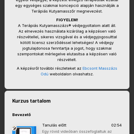
egy egységes szakmai koncepció alapján használják a
Terápiás Kutyamasszőr megnevezést.
FIGYELEM!
A Terápiás Kutyamasszázs® védjegyoltalom alatt áll.
Az elnevezés használata kizárólag a képzésen való
részvétellel, sikeres vizsgával és a védjegyjogosulttal
kötött licensz szerződéssel lehetséges! A védjegy
jogtulajdonosa fenntartja a jogot, hogy szakmai
szempontokat mérlegelve elutasítsa a képzésen való
részvételt.
A képzésről további részleteket az
Ebcsont Masszázs
Odú
weboldalon olvashatsz.
Kurzus tartalom
Bevezető
Tanulás előtt
02:54
Egy rövid videóban összefoglaltuk az