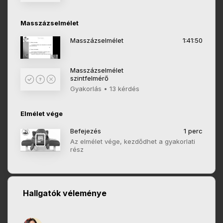
Masszázselmélet
Masszázselmélet
1:41:50
Masszázselmélet
szintfelmérő
Gyakorlás • 13 kérdés
Elmélet vége
Befejezés
1 perc
Az elmélet vége, kezdődhet a gyakorlati
rész
Hallgatók véleménye