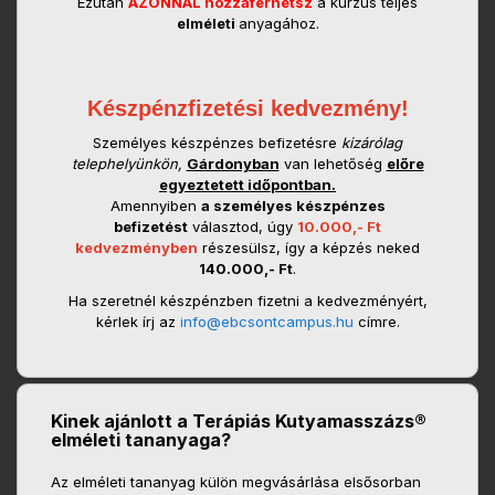
Ezután
AZONNAL hozzáférhetsz
a kurzus teljes
elméleti
anyagához.
Készpénzfizetési kedvezmény!
Személyes készpénzes befizetésre
kizárólag
telephelyünkön,
Gárdonyban
van lehetőség
előre
egyeztetett időpontban.
Amennyiben
a személyes készpénzes
befizetést
választod, úgy
10.000,- Ft
kedvezményben
részesülsz, így a képzés neked
140.000,- Ft
.
Ha szeretnél készpénzben fizetni a kedvezményért,
kérlek írj az
info@ebcsontcampus.hu
címre.
Kinek ajánlott a Terápiás Kutyamasszázs®
elméleti tananyaga?
Az elméleti tananyag külön megvásárlása elsősorban