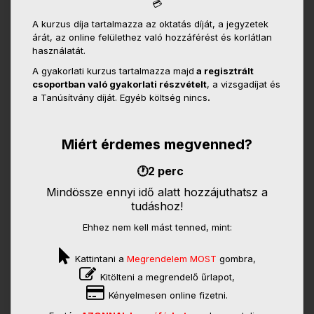
💳
A kurzus díja tartalmazza az oktatás díját, a jegyzetek
árát, az online felülethez való hozzáférést és korlátlan
használatát.
A gyakorlati kurzus tartalmazza majd
a regisztrált
csoportban való gyakorlati részvételt
, a vizsgadíjat és
a Tanúsítvány díját. Egyéb költség nincs
.
Miért érdemes megvenned?
🕐2 perc
Mindössze ennyi idő alatt hozzájuthatsz a
tudáshoz!
Ehhez nem kell mást tenned, mint:
Kattintani a
Megrendelem MOST
gombra,
Kitölteni a megrendelő űrlapot,
Kényelmesen online fizetni.