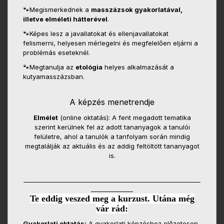
🐾Megismerkednek a
masszázsok gyakorlatával,
illetve elméleti hátterével
.
🐾Képes lesz a javallatokat és ellenjavallatokat
felismerni, helyesen mérlegelni és megfelelően eljárni a
problémás eseteknél.
🐾Megtanulja az
etológia
helyes alkalmazását a
kutyamasszázsban.
A képzés menetrendje
Elmélet
(online oktatás): A fent megadott tematika
szerint kerülnek fel az adott tananyagok a tanulói
felületre, ahol a tanulók a tanfolyam során mindig
megtalálják az aktuális és az addig feltöltött tananyagot
is.
___________________________________________________________
______________
Te eddig veszed meg a kurzust. Utána még
vár rád:
Gyakorlati oktatás:
A gyakorlati képzéshez előzetesen