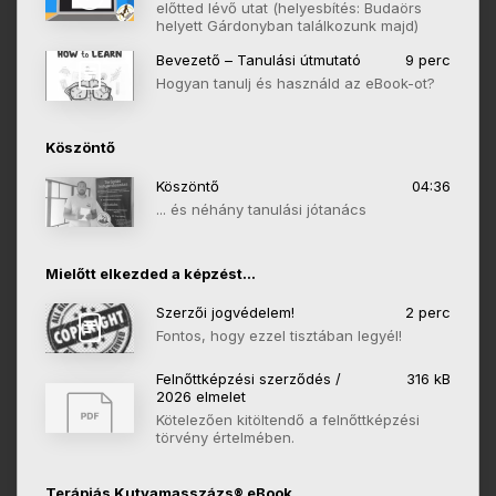
előtted lévő utat (helyesbítés: Budaörs
helyett Gárdonyban találkozunk majd)
Bevezető – Tanulási útmutató
9 perc
Hogyan tanulj és használd az eBook-ot?
Köszöntő
Köszöntő
04:36
... és néhány tanulási jótanács
Mielőtt elkezded a képzést...
Szerzői jogvédelem!
2 perc
Fontos, hogy ezzel tisztában legyél!
Felnőttképzési szerződés /
316 kB
2026 elmelet
Kötelezően kitöltendő a felnőttképzési
törvény értelmében.
Terápiás Kutyamasszázs® eBook