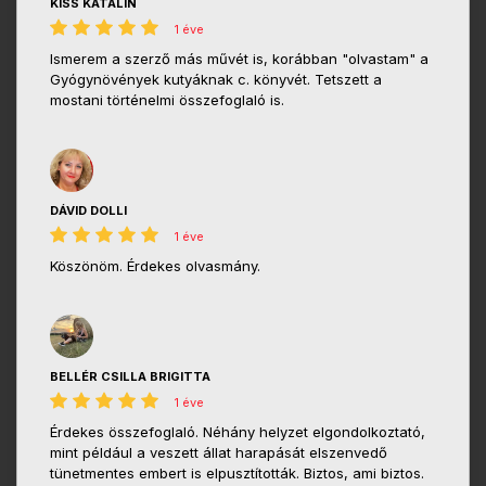
KISS KATALIN
1 éve
Ismerem a szerző más művét is, korábban "olvastam" a
Gyógynövények kutyáknak c. könyvét. Tetszett a
mostani történelmi összefoglaló is.
DÁVID DOLLI
1 éve
Köszönöm. Érdekes olvasmány.
BELLÉR CSILLA BRIGITTA
1 éve
Érdekes összefoglaló. Néhány helyzet elgondolkoztató,
mint például a veszett állat harapását elszenvedő
tünetmentes embert is elpusztították. Biztos, ami biztos.