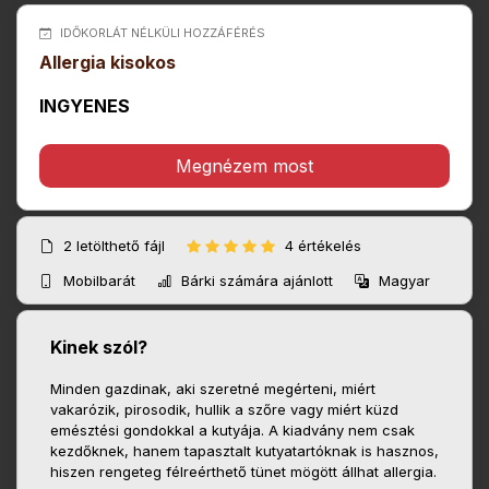
IDŐKORLÁT NÉLKÜLI HOZZÁFÉRÉS
Allergia kisokos
INGYENES
Megnézem most
2
letölthető fájl
4 értékelés
Mobilbarát
Bárki számára ajánlott
Magyar
Kinek szól?
Minden gazdinak, aki szeretné megérteni, miért
vakarózik, pirosodik, hullik a szőre vagy miért küzd
emésztési gondokkal a kutyája. A kiadvány nem csak
kezdőknek, hanem tapasztalt kutyatartóknak is hasznos,
hiszen rengeteg félreérthető tünet mögött állhat allergia.