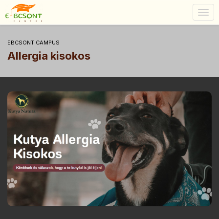
Togg
navig
EBCSONT CAMPUS
Allergia kisokos