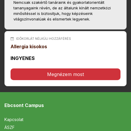
Nemcsak szakértő tanáraink és gyakorlatorientált
tananyagaink révén, de az általunk kínált nemzetközi
minősítéssel is biztosítjuk, hogy képzéseink
világszínvonalúak és elismertek legyenek.
IDŐKORLÁT NÉLKÜLI HOZZÁFÉRÉS
Allergia kisokos
INGYENES
Megnézem most
Ebcsont Campus
Kapcsolat
ÁSZF