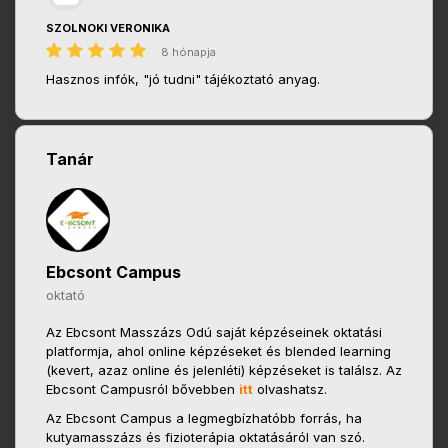
SZOLNOKI VERONIKA
8 hónapja
Hasznos infók, "jó tudni" tájékoztató anyag.
Tanár
Ebcsont Campus
oktató
Az Ebcsont Masszázs Odú saját képzéseinek oktatási
platformja, ahol online képzéseket és blended learning
(kevert, azaz online és jelenléti) képzéseket is találsz. Az
Ebcsont Campusról bővebben
itt
olvashatsz.
Az Ebcsont Campus a legmegbízhatóbb forrás, ha
kutyamasszázs és fizioterápia oktatásáról van szó.