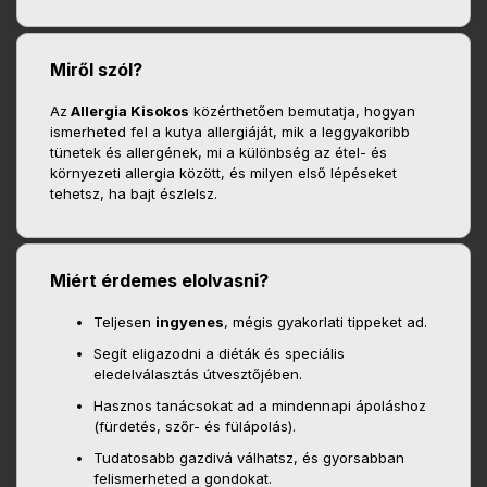
Miről szól?
Az
Allergia Kisokos
közérthetően bemutatja, hogyan
ismerheted fel a kutya allergiáját, mik a leggyakoribb
tünetek és allergének, mi a különbség az étel- és
környezeti allergia között, és milyen első lépéseket
tehetsz, ha bajt észlelsz.
Miért érdemes elolvasni?
Teljesen
ingyenes
, mégis gyakorlati tippeket ad.
Segít eligazodni a diéták és speciális
eledelválasztás útvesztőjében.
Hasznos tanácsokat ad a mindennapi ápoláshoz
(fürdetés, szőr- és fülápolás).
Tudatosabb gazdivá válhatsz, és gyorsabban
felismerheted a gondokat.