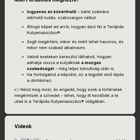
Ingyenes és közérthető
– bárki számára
elérhető tudás, szakzsargon nélkül.
Átfogó képet ad arról, hogyan épül fel a Terápiás
Kutyamasszázs®.
Segít megérteni, mikor és miért lehet hasznos, és
mikor nem szabad alkalmazni.
Valódi eseteken keresztül láthatod, hogyan
adhatja vissza a kutyáknak
a mozgás
szabadságát
– még teljes bénultság után is.
Ha fontolgatod a képzést, ez a legjobb első lépés
a döntéshez.
👉 Nézd meg most, és engedd, hogy ezek a történetek
megérintsék a szívedet – lehet, hogy itt kezdődik a te
utad is a Terápiás Kutyamasszázs® világában.
Videók