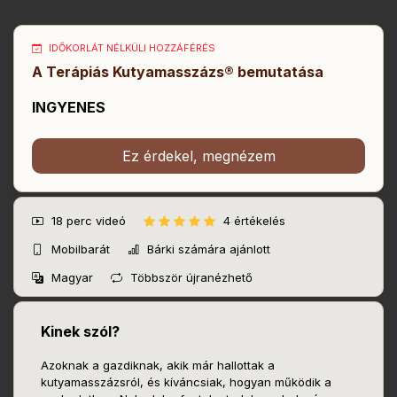
IDŐKORLÁT NÉLKÜLI HOZZÁFÉRÉS
A Terápiás Kutyamasszázs® bemutatása
INGYENES
Ez érdekel, megnézem
18 perc
videó
4 értékelés
Mobilbarát
Bárki számára ajánlott
Magyar
Többször újranézhető
Kinek szól?
Azoknak a gazdiknak, akik már hallottak a
kutyamasszázsról, és kíváncsiak, hogyan működik a