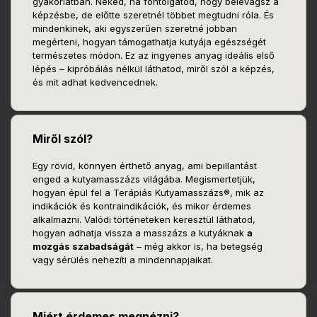
gyakorlatban. Neked, ha fontolgatod, hogy belevágsz a
képzésbe, de előtte szeretnél többet megtudni róla. És
mindenkinek, aki egyszerűen szeretné jobban
megérteni, hogyan támogathatja kutyája egészségét
természetes módon. Ez az ingyenes anyag ideális első
lépés – kipróbálás nélkül láthatod, miről szól a képzés,
és mit adhat kedvencednek.
Miről szól?
Egy rövid, könnyen érthető anyag, ami bepillantást
enged a kutyamasszázs világába. Megismertetjük,
hogyan épül fel a Terápiás Kutyamasszázs®, mik az
indikációk és kontraindikációk, és mikor érdemes
alkalmazni. Valódi történeteken keresztül láthatod,
hogyan adhatja vissza a masszázs a kutyáknak
a
mozgás szabadságát
– még akkor is, ha betegség
vagy sérülés nehezíti a mindennapjaikat.
Miért érdemes megnézni?