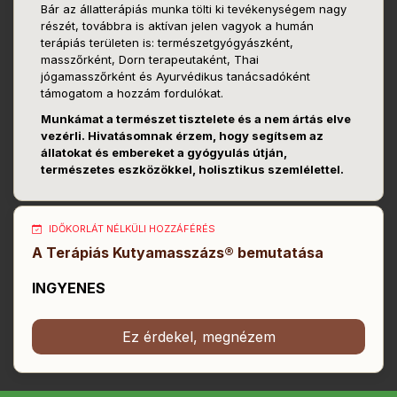
Bár az állatterápiás munka tölti ki tevékenységem nagy
részét, továbbra is aktívan jelen vagyok a humán
terápiás területen is: természetgyógyászként,
masszőrként, Dorn terapeutaként, Thai
jógamasszőrként és Ayurvédikus tanácsadóként
támogatom a hozzám fordulókat.
Munkámat a természet tisztelete és a nem ártás elve
vezérli. Hivatásomnak érzem, hogy segítsem az
állatokat és embereket a gyógyulás útján,
természetes eszközökkel, holisztikus szemlélettel.
IDŐKORLÁT NÉLKÜLI HOZZÁFÉRÉS
A Terápiás Kutyamasszázs® bemutatása
INGYENES
Ez érdekel, megnézem