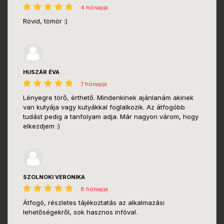
4 hónapja
Rövid, tömör :)
HUSZÁR ÉVA
7 hónapja
Lényegre törő, érthető. Mindenkinek ajánlanám akinek
van kutyája vagy kutyákkal foglalkozik. Az átfogóbb
tudást pedig a tanfolyam adja. Már nagyon várom, hogy
elkezdjem :)
SZOLNOKI VERONIKA
8 hónapja
Átfogó, részletes tájékoztatás az alkalmazási
lehetőségekről, sok hasznos infóval.