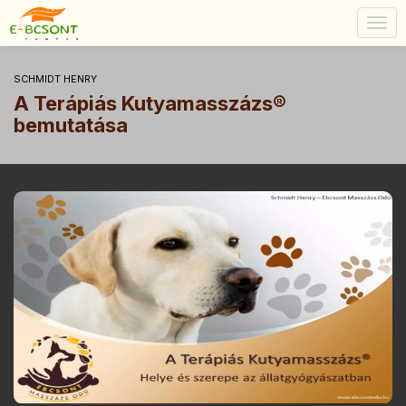
Togg
navig
SCHMIDT HENRY
A Terápiás Kutyamasszázs®
bemutatása