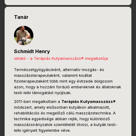
Tanár
Schmidt Henry
oktató - a Terápiás Kutyamasszázs® megalkotója
Természetgyógyászként, alternatív mozgás- és
masszázsterapeutaként, valamint kisállat
fizioterapeutaként több mint egy évtizede dolgozom
azon, hogy a hozzám forduló embereknek és állatoknak
testi-lelki támogatást nyújtsak.
2011-ben megalkottam a
Terápiás Kutyamasszázs®
módszert, amely elsősorban kutyákon alkalmazott,
rehabilitációs és megelőző célú masszázstechnika. A
technika egyedisége abban rejlik, hogy különböző
masszázsirányzatok szemléletét ötvözi, a kutyák testi-
lelki igényeit figyelembe véve.