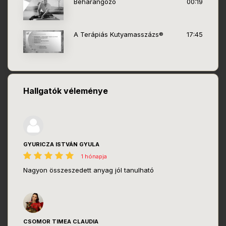
Beharangozó
00:19
A Terápiás Kutyamasszázs®
17:45
Hallgatók véleménye
GYURICZA ISTVÁN GYULA
1 hónapja
Nagyon összeszedett anyag jól tanulható
CSOMOR TIMEA CLAUDIA